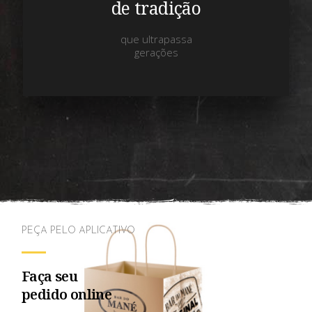
de tradição
que ultrapassa
gerações
PEÇA PELO APLICATIVO
Faça seu
pedido online