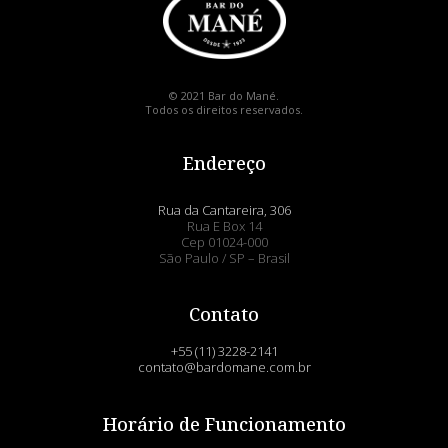
© 2021 Bar do Mané.
Todos os direitos reservados.
Endereço
Rua da Cantareira, 306
Rua E Box 14
Cep 01024-000
São Paulo / SP – Brasil
Contato
+55 (11) 3228-2141
contato@bardomane.com.br
Horário de Funcionamento